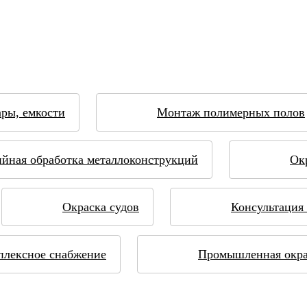
ары, емкости
Монтаж полимерных полов
йная обработка металлоконструкций
Ок
Окраска судов
Консультация 
плексное снабжение
Промышленная окра