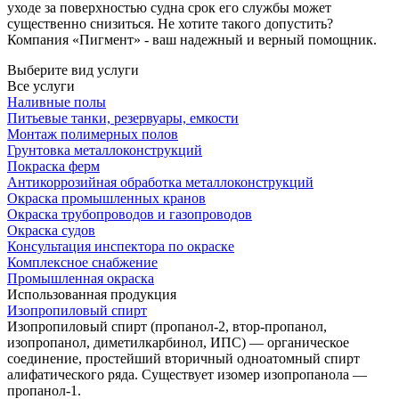
уходе за поверхностью судна срок его службы может
существенно снизиться. Не хотите такого допустить?
Компания «Пигмент» - ваш надежный и верный помощник.
Выберите вид услуги
Все услуги
Наливные полы
Питьевые танки, резервуары, емкости
Монтаж полимерных полов
Грунтовка металлоконструкций
Покраска ферм
Антикоррозийная обработка металлоконструкций
Окраска промышленных кранов
Окраска трубопроводов и газопроводов
Окраска судов
Консультация инспектора по окраске
Комплексное снабжение
Промышленная окраска
Использованная продукция
Изопропиловый спирт
Изопропиловый спирт (пропанол-2, втор-пропанол,
изопропанол, диметилкарбинол, ИПС) — органическое
соединение, простейший вторичный одноатомный спирт
алифатического ряда. Существует изомер изопропанола —
пропанол-1.